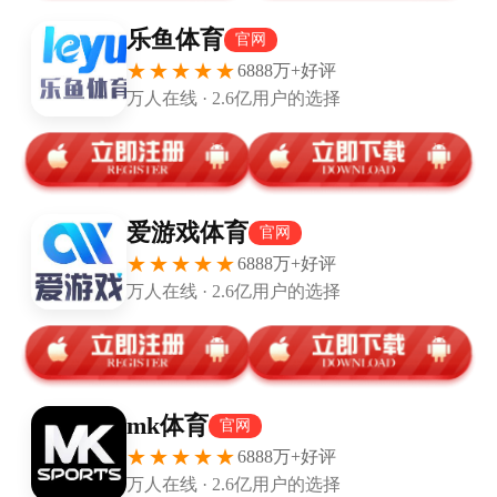
乐鱼网页版登录入口官网-文班有望加入！生涯前3季夺冠状元：魔术师&amp;邓肯&amp;天勾&amp;沃西&amp;沃顿
2026-06-04
乐鱼网页版登录入口官网-电讯
乐鱼网页版登录入口官网-文班有
报：对标凯塞多，诺丁汉森林老
望加入！生涯前3季夺冠状元：
板对安德森要价1.15亿镑
魔术师&amp;邓肯&amp;天勾&a
英超
mp;沃西&amp;沃顿
leyucom官网登录入口地址-每
leyucom官网登录入口地址-尼克
体：若巴斯托尼加盟巴萨，克里
斯105-95逆袭马刺，1-0领先！
斯滕森将是离队候选之一
我认清了5个现实：文班暴露短
意甲
板