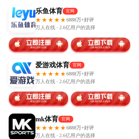
马、教练换成穆里尼奥的话，就全没了。就算他很有意愿去一个大俱
乐部，那也得看教练是谁、踢什么样的战术……因为想成为世界最
佳，他也得有一位尊重并发挥他比赛方式的主帅。”
有趣的是，穆里尼奥和维蒂尼亚的经纪人都是门德斯。转会专家帕科
霍·德尔加多反问道：“你们想想，如果可以的话，门德斯难道不会把
自己最好的球员运作到穆里尼奥麾下吗？”
访谈节目的导演解释说：“如果他真想打出终极底牌，宣布维蒂尼亚
加盟，那就是给里克尔梅的暴击，甚至都不用等到投票了。”维蒂尼
亚的名字一直在弗洛伦蒂诺的关注名单上，但梅阿纳承认，这事还没
有板上钉钉。
主要原因是，皇马很难跟巴黎直接竞争，他们刚拿了欧冠两连冠，维
蒂尼亚还是恩里克体系里的核心，而这位主帅本身就“炙手可热”。在
这套成功模式中，维蒂尼亚的地位举足轻重。
上一篇：乐鱼网页版登录入口官网-AI闯进世界杯，哪些黑科技将被应用？|美加墨世界杯|世界杯球场|国际足联|因凡蒂诺|足球赛
下一篇：乐鱼乐鱼体育官网下载-戈登：我不会说我是英格兰队首发，我觉得自己常规阵容的一员