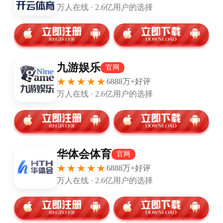
上一篇：乐鱼网页版登录入口官网-库里伤停27场复出后，连续命中地板反弹三分神操作
下一篇：乐鱼乐鱼体育官网下载-巴克利：曾以为哈登能解放米切尔&amp;激活双塔 我承认我彻底看走眼了
相关文章