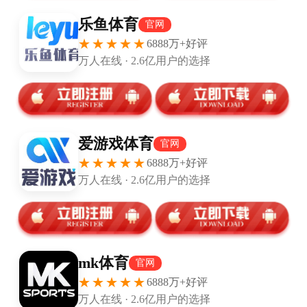
相关文章
乐鱼网页版登录入口官网-皇马回应楚阿梅尼与巴尔韦德冲突及转会传闻
乐鱼乐鱼体育官网下载-巴萨的这个半程冠军真是惨不忍睹
乐鱼网页版登录入口官网-马卡：奥布拉克目标周末战巴萨复出；卡多佐今天将接受检查
乐鱼乐鱼体育官网下载-邓弗里斯：我现在不能谈皇马这个话题 国米时光令我骄傲