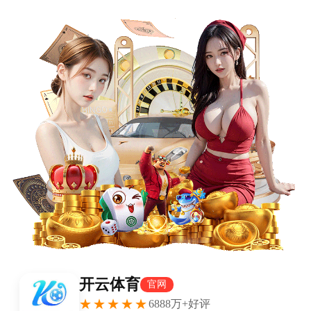
欢迎访问乐鱼官网-乐鱼app-乐鱼vip-乐鱼电竞在线平台
库兹马谈一万分里程碑：这是我小时候的两个梦
想之一
频道：
德甲
日期：
2026-03-20
浏览：34055
NBA名将库兹马在雄鹿对阵太阳的比赛中拿到了自己NBA生涯的一万
分里程碑，他在赛后发布会上深情地表示，这是他儿时的梦想。