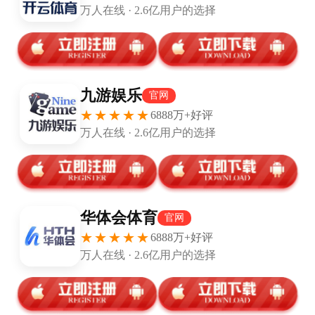
芬尼-史密斯为湖人打了20场比赛，他的场均正负值同样排名全队第
一，为+8.2，东契奇+7.3全队第二，里夫斯+2.9第三，范德比尔特+
2.8第四，海斯+1.9第五。
为了得到芬尼-史密斯，湖人付出了不小的代价，湖人将拉塞尔和刘
易斯和三个二轮签交易给篮网队，换来芬尼-史密斯和米尔顿。
从今年的季中交易来看，3个二轮签已经是非常不错的交易筹码。作