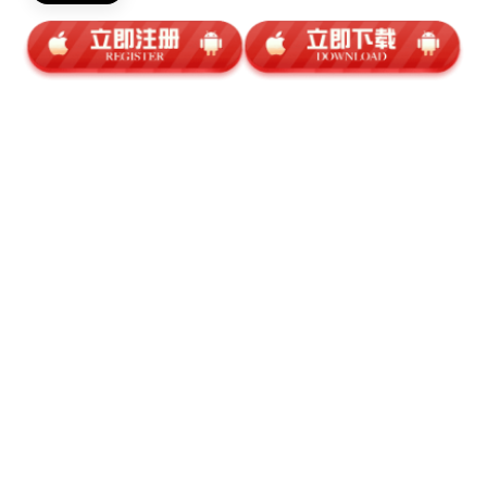
芬尼-史密斯在场上的效用甚至比当初的卡鲁索还大，毕竟他是能防
守场上五个位置的人。芬尼-史密斯加盟湖人之后，经历了一段时间
的适应期，但现在已经完全融入到湖人体系。尤其在东契奇加盟之
后，芬尼-史密斯和老队友重逢，心态更好了。
对于和东契奇以及詹姆斯并肩作战，芬尼-史密斯说道：“与他们两人
一起打球时，我一直都可以获得大空位的投篮机会。”芬尼-史密斯为
湖人打了20场比赛，湖人战绩13胜7负，而且近期湖人的势头变得更